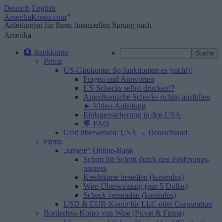
Deutsch
English
AmerikaKonto.com
™
Anleitungen für Ihren finanziellen Sprung nach
Amerika
🏦 Bankkonto
Privat
US-Girokonto: So funktioniert es (nicht)!
Fragen und Antworten
US-Schecks selbst drucken!?
Amerikanische Schecks richtig ausfüllen
► Video-Anleitung
Einlagensicherung in den USA
💬 FAQ
Geld überweisen: USA → Deutschland
Firma
„unsere“ Online-Bank
Schritt für Schritt durch den Eröffnungs­
prozess
Kreditkarte bestellen (kostenlos)
Wire-Überweisung (nur 5 Dollar)
Scheck versenden (kostenlos)
USD & EUR-Konto für LLC oder Corporation
Borderless-Konto von Wise (Privat & Firma)