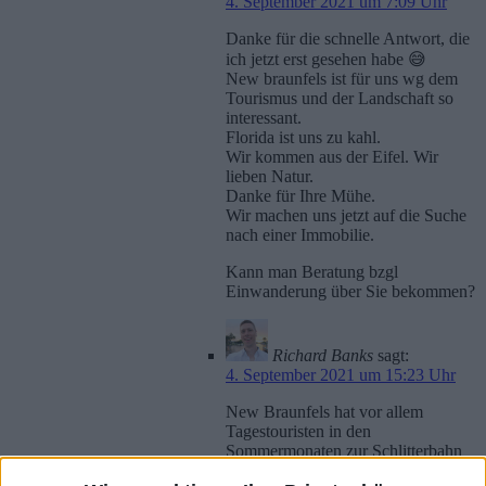
4. September 2021 um 7:09 Uhr
Danke für die schnelle Antwort, die
ich jetzt erst gesehen habe 😅
New braunfels ist für uns wg dem
Tourismus und der Landschaft so
interessant.
Florida ist uns zu kahl.
Wir kommen aus der Eifel. Wir
lieben Natur.
Danke für Ihre Mühe.
Wir machen uns jetzt auf die Suche
nach einer Immobilie.
Kann man Beratung bzgl
Einwanderung über Sie bekommen?
Richard Banks
sagt:
4. September 2021 um 15:23 Uhr
New Braunfels hat vor allem
Tagestouristen in den
Sommermonaten zur Schlitterbahn
und Landa Park. Der Markt von