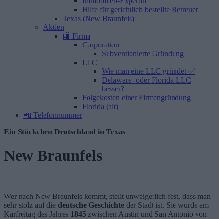
Immobilien-Expertin
Hilfe für gerichtlich bestellte Betreuer
Texas (New Braunfels)
Aktien
🏬 Firma
Corporation
Subventionierte Gründung
LLC
Wie man eine LLC gründet ✅
Delaware- oder Florida-LLC
besser?
Folgekosten einer Firmen­gründung
Florida (alt)
📲 Telefonnummer
Ein Stückchen Deutschland in Texas
New Braunfels
Wer nach New Braunfels kommt, stellt unweigerlich fest, dass man
sehr stolz auf die
deutsche Geschichte
der Stadt ist. Sie wurde am
Karfreitag des Jahres
1845
zwischen Austin und San Antonio von