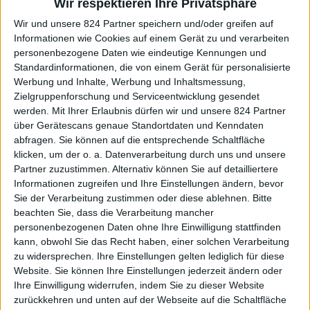
Wir respektieren Ihre Privatsphäre
Hotels ist überschaubar. Die meisten
sind vom Typ „bewährter Standard“
Wir und unsere 824 Partner speichern und/oder greifen auf
gleich an der Parallelstraße zur
Informationen wie Cookies auf einem Gerät zu und verarbeiten
Autobahn. Ich liebe die Gegend.
Insbesondere die westliche Seite von
personenbezogene Daten wie eindeutige Kennungen und
der Autobahn. Hier fängt das
Standardinformationen, die von einem Gerät für personalisierte
hüglige Land an. Wann waren Sie
Werbung und Inhalte, Werbung und Inhaltsmessung,
das letzte Mal dort?
Zielgruppenforschung und Serviceentwicklung gesendet
werden.
Mit Ihrer Erlaubnis dürfen wir und unsere 824 Partner
Bezüglich USA-Einwanderung
über Gerätescans genaue Standortdaten und Kenndaten
empfehle ich diesen Artikel
https://www.amerikakonto.com/de/au
abfragen. Sie können auf die entsprechende Schaltfläche
florida/
– er ist zwar auf Florida
klicken, um der o. a. Datenverarbeitung durch uns und unsere
geschrieben, aber ist genauso auf
Partner zuzustimmen. Alternativ können Sie auf detailliertere
Texas anwendbar. Übersiedlung in
Informationen zugreifen und Ihre Einstellungen ändern, bevor
die USA ist Bundesrecht (Federal)
Sie der Verarbeitung zustimmen oder diese ablehnen.
Bitte
und deswegen überall gleich. Sie
beachten Sie, dass die Verarbeitung mancher
können gerne unser Helfer-
Netzwerk in Florida nutzen und
personenbezogenen Daten ohne Ihre Einwilligung stattfinden
anschließend in Houston, Dallas
kann, obwohl Sie das Recht haben, einer solchen Verarbeitung
oder Austin landen und weiter nach
zu widersprechen. Ihre Einstellungen gelten lediglich für diese
Comal County reisen. Viel Erfolg!
Website. Sie können Ihre Einstellungen jederzeit ändern oder
Ihre Einwilligung widerrufen, indem Sie zu dieser Website
zurückkehren und unten auf der Webseite auf die Schaltfläche
raimund gruene
sagt: