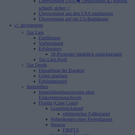
Überweisung USA ➡️ Deutschland 💵 günstig,
schnell, sicher ✅
Überweisung aus den USA empfangen
Überweisung auf ein US-Bankkonto
📈 Investments
Tax Lien
Einführung
Vorbereitung
Erfolgsstory
18-Prozenter pünktlich zurückgezahlt
Tax-Lien-Profi
Tax Deeds
Einzahlung der Kaution
Gebot abgeben
Erfolgsbeispiel
Immobilien
Immobilienfinanzierung ohne
Einkommensnachweis
Florida (Cape Coral)
Grundstückskauf
erfolgreiches Fallbeispiel
Nebenkosten eines Ferienhauses
Steuern
FIRPTA