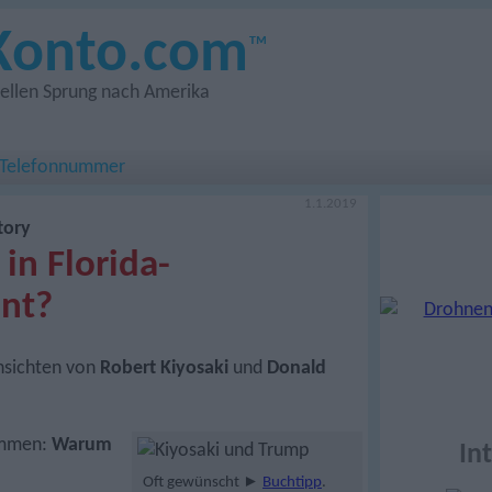
Konto.com
™
ziellen Sprung nach Amerika
 Telefonnummer
1.1.2019
tory
 in Florida-
ant?
Ansichten von
Robert Kiyosaki
und
Donald
ommen:
Warum
In
Oft gewünscht ►
Buchtipp
.