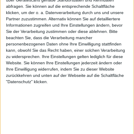
über Gerätescans genaue Standortdaten und Kenndaten
abfragen. Sie können auf die entsprechende Schaltfläche
klicken, um der o. a. Datenverarbeitung durch uns und unsere
Sabine
sagt:
Partner zuzustimmen. Alternativ können Sie auf detailliertere
4. Februar 2021 um 14:34 Uhr
Informationen zugreifen und Ihre Einstellungen ändern, bevor
Sie der Verarbeitung zustimmen oder diese ablehnen.
Bitte
Wollte nur kurz Danke sagen. Dank dieser Seite habe
beachten Sie, dass die Verarbeitung mancher
ich das passende Konto für mich gefunden. Die
personenbezogenen Daten ohne Ihre Einwilligung stattfinden
kann, obwohl Sie das Recht haben, einer solchen Verarbeitung
Kontoeröffnung ging einfach. Die ersten Einzahlungen
zu widersprechen. Ihre Einstellungen gelten lediglich für diese
per Überweisung von Deutschland aus sowie die
Website. Sie können Ihre Einstellungen jederzeit ändern oder
Weiterleitung nach Amerika. Auszahlung dort sind ja
Ihre Einwilligung widerrufen, indem Sie zu dieser Website
extrem günstig und ebenso der. Empfang von USD auf
zurückkehren und unten auf der Webseite auf die Schaltfläche
"Datenschutz" klicken.
dem Konto. Danke!
Antworten
Richard Banks
sagt:
4. Februar 2021 um 18:01 Uhr