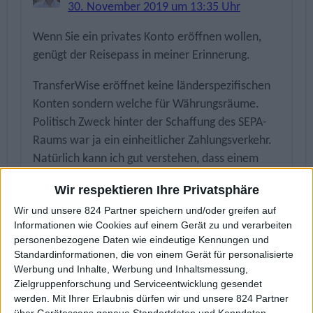
30. November 2019 um 13:35 Uhr
Wenn Sie ein privates Konto eröffnen wollen,
genügt der Reisepass in meiner Erinnerung.
TransferWise eröffnet keine länderspezifischen
Konten sondern welche für Währungsräume.
Politisch Zweck hinter der Schaffung des SEPA-
Raums war ja ein einheitlicher Zahlungsverkehr.
Natürlich kann ich gut verstehen, dass einem
eine DE-IBAN lieber ist als deine BE-IBAN. Leider
Wir respektieren Ihre Privatsphäre
hat TransferWise vor kurzem umgestellt neuen
Wir und unsere 824 Partner speichern und/oder greifen auf
Konten die beglische IBAN zuzuweisen.
Informationen wie Cookies auf einem Gerät zu und verarbeiten
Glücklicherweise konnten (bis jetzt) alle
personenbezogene Daten wie eindeutige Kennungen und
Altkunden ihre DE-IBAN behalten.
Standardinformationen, die von einem Gerät für personalisierte
Werbung und Inhalte, Werbung und Inhaltsmessung,
Antworten
Zielgruppenforschung und Serviceentwicklung gesendet
werden.
Mit Ihrer Erlaubnis dürfen wir und unsere 824 Partner