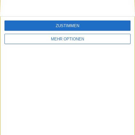
ZUSTIMMEN
Name (erforderlich)
MEHR OPTIONEN
E-Mail-Adresse (wird nicht
veröffentlicht) (erforderlich)
Benachrichtigen Sie mich bei weiteren Kommentaren
per E-Mail.
Einblicke