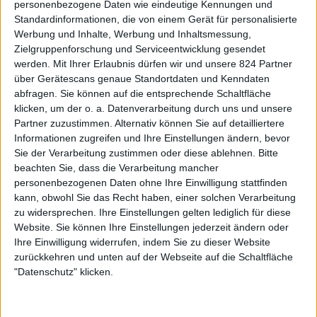
personenbezogene Daten wie eindeutige Kennungen und
Standardinformationen, die von einem Gerät für personalisierte
5. Gründungsunterlagen hochladen
Werbung und Inhalte, Werbung und Inhaltsmessung,
Zielgruppenforschung und Serviceentwicklung gesendet
werden.
Mit Ihrer Erlaubnis dürfen wir und unsere 824 Partner
über Gerätescans genaue Standortdaten und Kenndaten
Wenn Sie das Bankkonto für eine Corporation eröffnen wollen, wäre
abfragen. Sie können auf die entsprechende Schaltfläche
unsere Empfehlung, das an Gründungsunterlagen hochzuladen.
klicken, um der o. a. Datenverarbeitung durch uns und unsere
Partner zuzustimmen. Alternativ können Sie auf detailliertere
Informationen zugreifen und Ihre Einstellungen ändern, bevor
6. Steuernummer angeben und Bestätigung
Sie der Verarbeitung zustimmen oder diese ablehnen.
Bitte
hochladen
beachten Sie, dass die Verarbeitung mancher
personenbezogenen Daten ohne Ihre Einwilligung stattfinden
kann, obwohl Sie das Recht haben, einer solchen Verarbeitung
zu widersprechen. Ihre Einstellungen gelten lediglich für diese
Die Steuernummer wird im Eingabefeld angegeben und man hat
Website. Sie können Ihre Einstellungen jederzeit ändern oder
mehrere Möglichkeiten der Bestätigung.
Ihre Einwilligung widerrufen, indem Sie zu dieser Website
zurückkehren und unten auf der Webseite auf die Schaltfläche
"Datenschutz" klicken.
7. Angaben auf Richtigkeit überprüfen