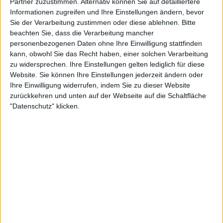
Partner zuzustimmen. Alternativ können Sie auf detailliertere
Christian
sagt:
Informationen zugreifen und Ihre Einstellungen ändern, bevor
27. November 2020 um 8:37 Uhr
Sie der Verarbeitung zustimmen oder diese ablehnen.
Bitte
beachten Sie, dass die Verarbeitung mancher
Das Angebot ist sehr attraktiv.
personenbezogenen Daten ohne Ihre Einwilligung stattfinden
kann, obwohl Sie das Recht haben, einer solchen Verarbeitung
In meiner Planung steht zunächst die Gründung einer
zu widersprechen. Ihre Einstellungen gelten lediglich für diese
Corp als Holding. Allerdings schweben mir da 2-4
Website. Sie können Ihre Einstellungen jederzeit ändern oder
Ihre Einwilligung widerrufen, indem Sie zu dieser Website
Shareholder vor. Wäre das mit diesem Angebot auch
zurückkehren und unten auf der Webseite auf die Schaltfläche
machbar? Der Aufwand, nachträglich weitere
"Datenschutz" klicken.
Shareholder mit ins Boot zu holen, wäre doch
wesentlich aufwendiger.
Danach wäre ein Tochter-Corp für Tax Liens dran.
Evtl. noch eine für Online Business, oder ließe sich
das das alles in einer Corp sinnvoll verwirklichen?
Zum Ablauf hätte ich auch noch eine Frage. Der
Registered Agent wird bis zum Jahresende nach
Gründung im Angebot zur Verfügung gestellt. Jetzt