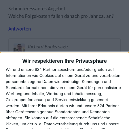
Sehr interessantes Angebot,
Welche Folgekosten fallen danach pro Jahr ca. an?
Antworten
Richard Banks
sagt:
1. November 2020 um 11:05 Uhr
Wir respektieren Ihre Privatsphäre
Super Frage, Horst! Heute morgen
Wir und unsere 824 Partner speichern und/oder greifen auf
veröffentlichte ich passend einen Artikel dazu ►
Informationen wie Cookies auf einem Gerät zu und verarbeiten
personenbezogene Daten wie eindeutige Kennungen und
https://www.amerikakonto.com/de/folgekosten-
Standardinformationen, die von einem Gerät für personalisierte
firmengruendung/
Werbung und Inhalte, Werbung und Inhaltsmessung,
Zielgruppenforschung und Serviceentwicklung gesendet
Antworten
werden.
Mit Ihrer Erlaubnis dürfen wir und unsere 824 Partner
über Gerätescans genaue Standortdaten und Kenndaten
abfragen. Sie können auf die entsprechende Schaltfläche
klicken, um der o. a. Datenverarbeitung durch uns und unsere