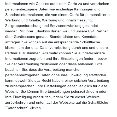
Informationen wie Cookies auf einem Gerät zu und verarbeiten
DKB und Comdirect unterscheiden sich bei den
personenbezogene Daten wie eindeutige Kennungen und
Konditionen nur im Detail, heben sich aber immens von
Standardinformationen, die von einem Gerät für personalisierte
anderen Banken und Sparkassen ab, insbesondere in Bezug
Werbung und Inhalte, Werbung und Inhaltsmessung,
auf die problemlose
Kontonutzung bei Auslandswohnsitz
.
Zielgruppenforschung und Serviceentwicklung gesendet
werden.
Mit Ihrer Erlaubnis dürfen wir und unsere 824 Partner
Da es keine Garantie auf erfolgreiche Kontoeröffnung gibt,
über Gerätescans genaue Standortdaten und Kenndaten
abfragen. Sie können auf die entsprechende Schaltfläche
können Sie bei beiden Banken probieren ein Konto zu
klicken, um der o. a. Datenverarbeitung durch uns und unsere
bekommen. Aber bitte nicht gleichzeitig! Jede Anfrage auf
Partner zuzustimmen. Alternativ können Sie auf detailliertere
Kontoeröffnung wird in der
Schufa gespeichert
und ist
10
Informationen zugreifen und Ihre Einstellungen ändern, bevor
Tage lang
für andere Banken sichtbar.
Sie der Verarbeitung zustimmen oder diese ablehnen.
Bitte
beachten Sie, dass die Verarbeitung mancher
personenbezogenen Daten ohne Ihre Einwilligung stattfinden
kann, obwohl Sie das Recht haben, einer solchen Verarbeitung
Selbst habe ich beide Konten, aber bitte
zu widersprechen. Ihre Einstellungen gelten lediglich für diese
nicht gleichzeitig beantragen!
Website. Sie können Ihre Einstellungen jederzeit ändern oder
Ihre Einwilligung widerrufen, indem Sie zu dieser Website
zurückkehren und unten auf der Webseite auf die Schaltfläche
Wählen Sie für den ersten Kontoantrag die Bank aus, deren
"Datenschutz" klicken.
Konditionen Ihnen besser gefallen. Das ist bei den
meisten